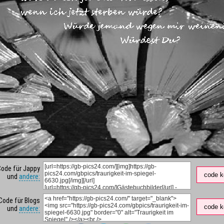
Code für Jappy
code k
und
andere:
Code für Blogs
code k
und
andere: