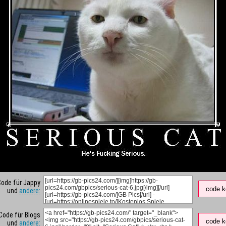
Code für Jappy
code k
und
andere:
Code für Blogs
code k
und
andere: