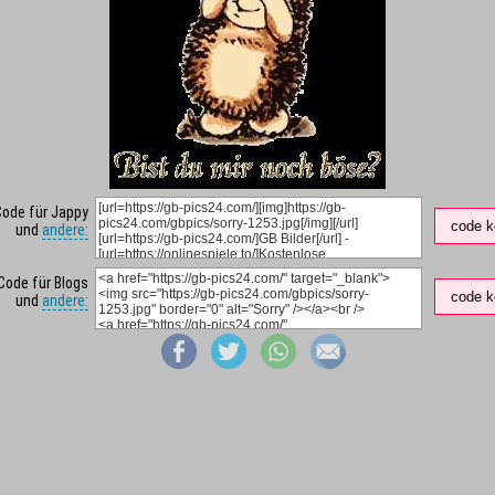
Code für Jappy
code k
und
andere:
Code für Blogs
code k
und
andere: