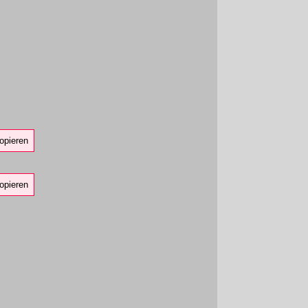
opieren
opieren