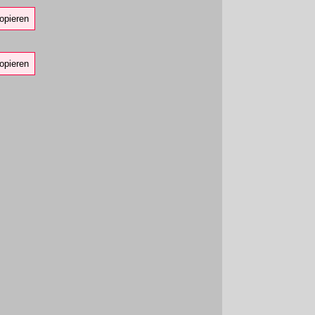
opieren
opieren