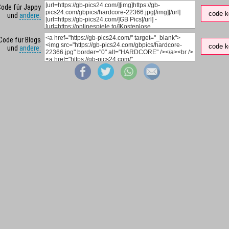
Code für Jappy
code k
und
andere:
Code für Blogs
code k
und
andere: