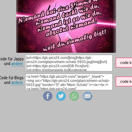
Code für Jappy
code k
und
andere:
Code für Blogs
code k
und
andere: