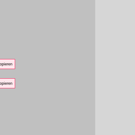
opieren
opieren