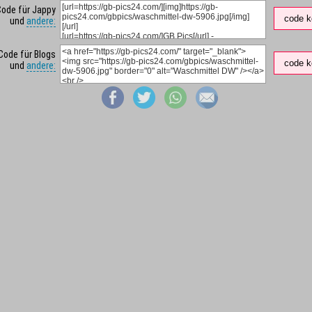
Code für Jappy
code k
und
andere:
Code für Blogs
code k
und
andere: