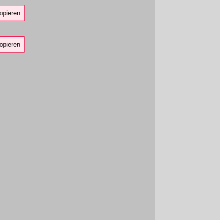
opieren
opieren