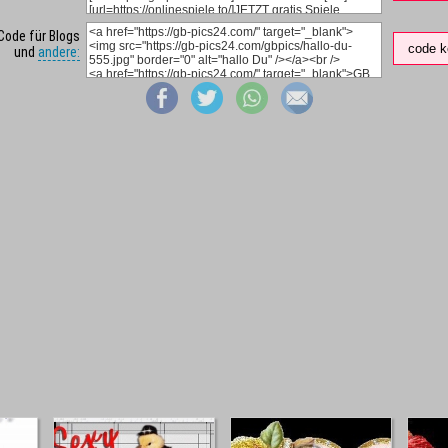
Code für Blogs
code k
und
andere: