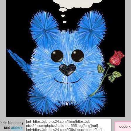
Code für Jappy
code k
und
andere: