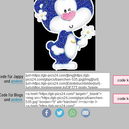
Code für Jappy
code k
und
andere:
Code für Blogs
code k
und
andere: