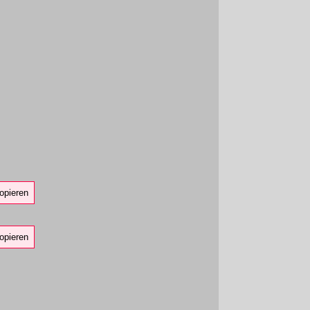
opieren
opieren