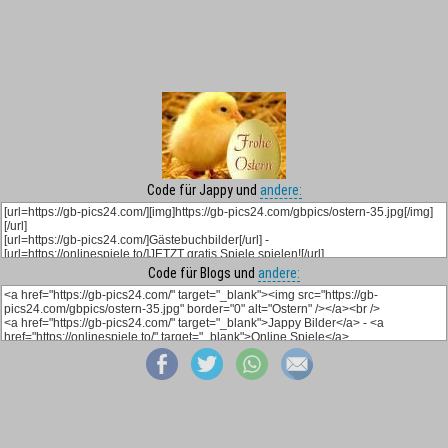
Code für Jappy und
andere:
Code für Blogs und
andere: