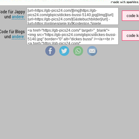
Code für Jappy
code k
und
andere:
Code für Blogs
code k
und
andere: