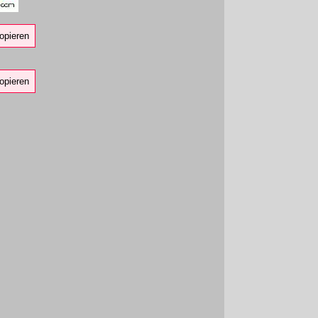
opieren
opieren