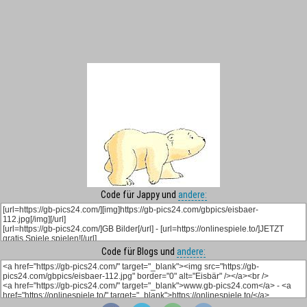
Code für Jappy und
andere:
Code für Blogs und
andere: