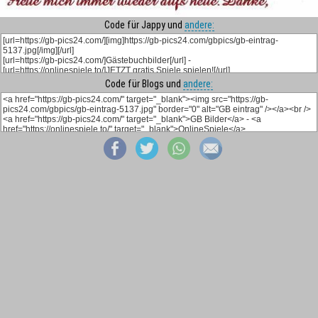
Code für Jappy und
andere:
Code für Blogs und
andere: