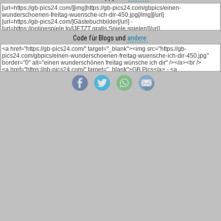
Code für Blogs und
andere: