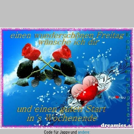
Code für Jappy und
andere: