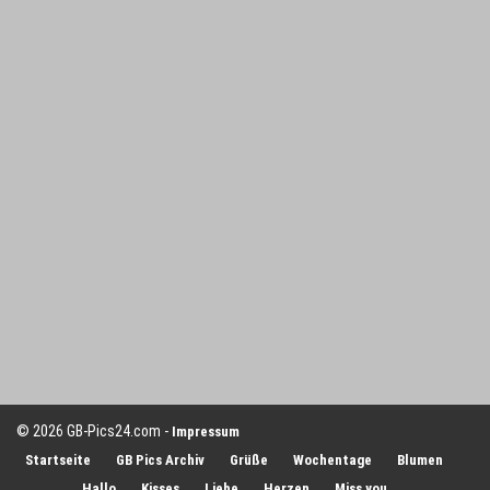
© 2026 GB-Pics24.com -
Impressum
Startseite
GB Pics Archiv
Grüße
Wochentage
Blumen
Hallo
Kisses
Liebe
Herzen
Miss you