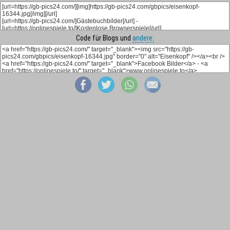
Code für Blogs und
andere: