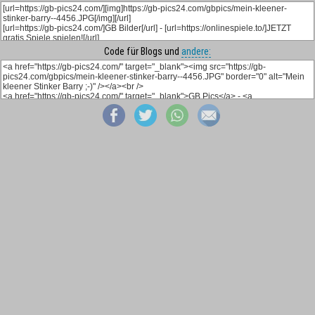
Code für Blogs und
andere: