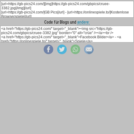
Code für Blogs und
andere: