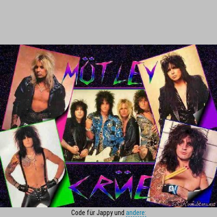
Code für Jappy und
andere: