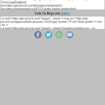
Code für Blogs und
andere: