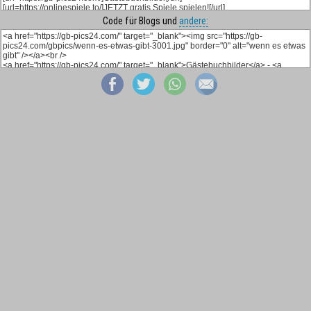
Code für Blogs und
andere: