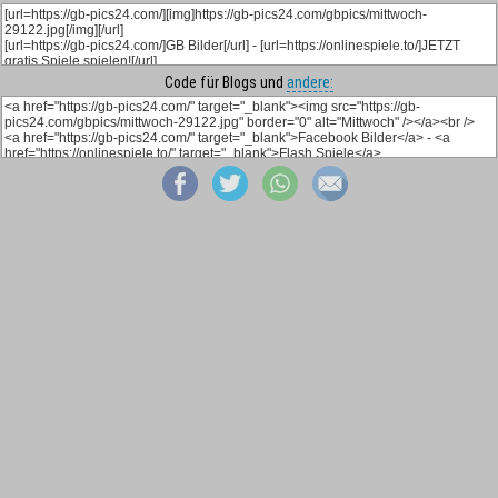
Code für Blogs und
andere: