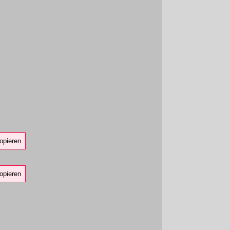
opieren
opieren