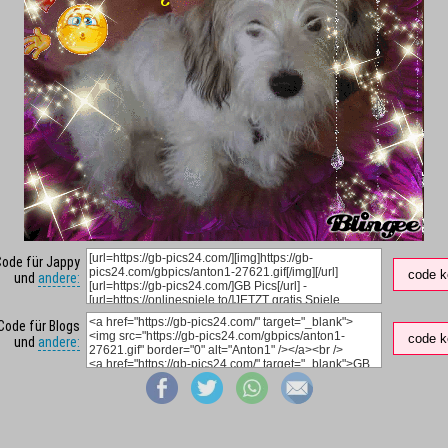
Code für Jappy
code k
und
andere:
Code für Blogs
code k
und
andere: