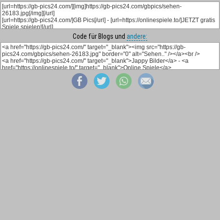
Code für Blogs und
andere: