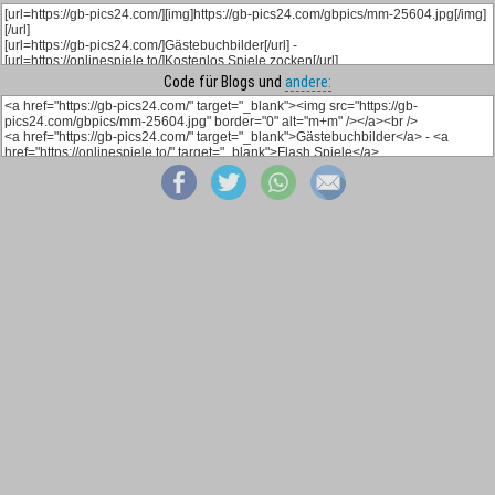
Code für Blogs und
andere: