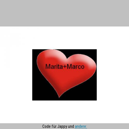
Code für Jappy und
andere: