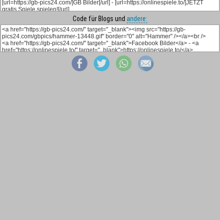
Code für Blogs und
andere: