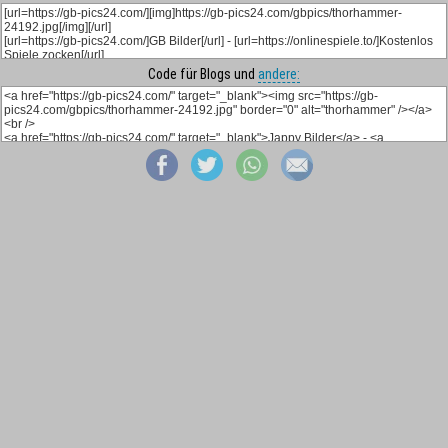
Code für Blogs und
andere: