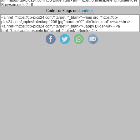
Code für Blogs und
andere: