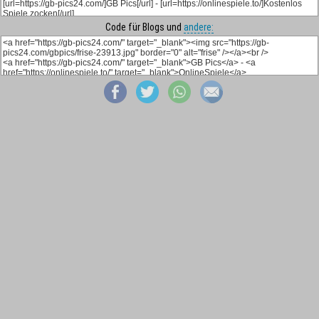
Code für Blogs und
andere: