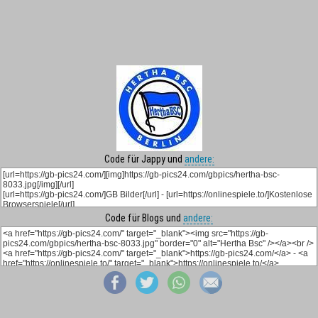
Code für Jappy und
andere:
Code für Blogs und
andere: