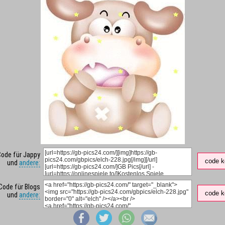
Code für Jappy
code k
und
andere:
Code für Blogs
code k
und
andere: