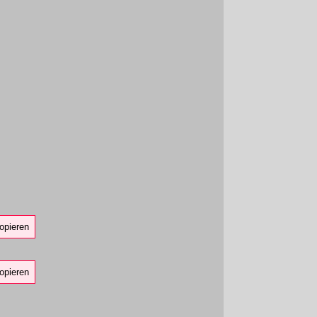
opieren
opieren