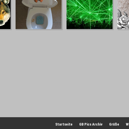
Startseite
GB Pics Archiv
Grüße
W