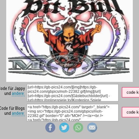
Code für Jappy
code k
und
andere:
Code für Blogs
code k
und
andere: