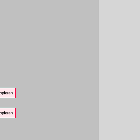
opieren
opieren