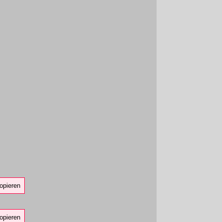
opieren
opieren