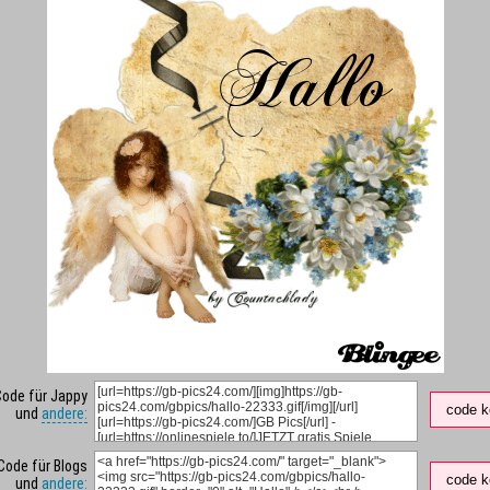
Code für Jappy
code k
und
andere:
Code für Blogs
code k
und
andere: