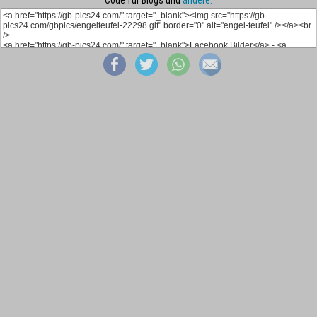
Code für Blogs und
andere: