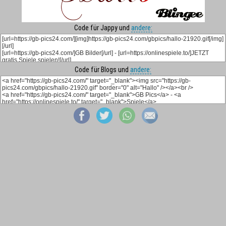
Code für Jappy und
andere:
Code für Blogs und
andere: