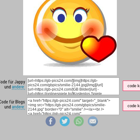
Code für Jappy
code k
und
andere:
Code für Blogs
code k
und
andere: