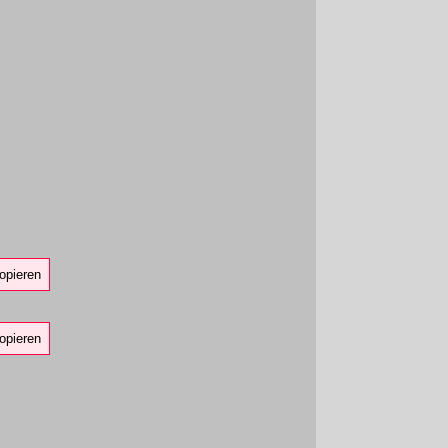
opieren
opieren