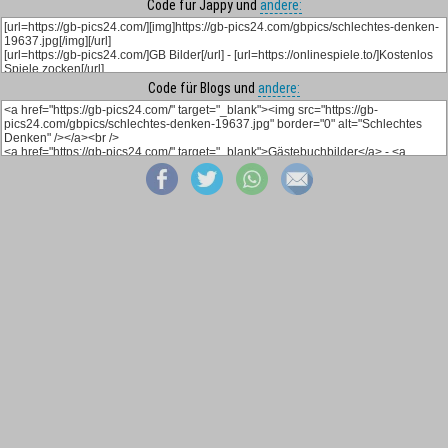
Code für Jappy und
andere:
Code für Blogs und
andere: