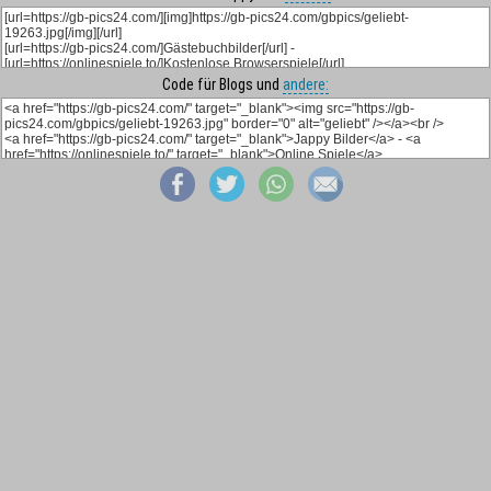
Code für Blogs und
andere: