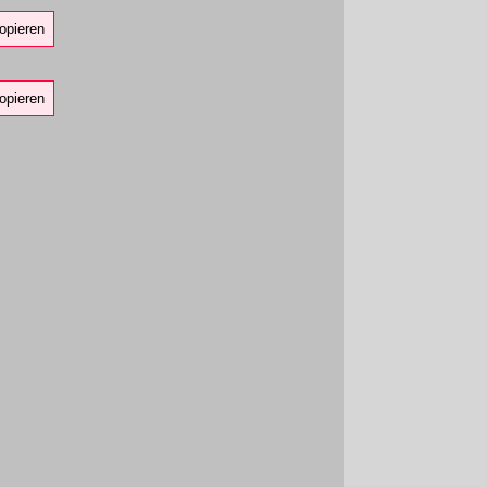
opieren
opieren