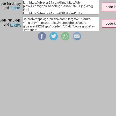
Code für Jappy
code k
und
andere:
Code für Blogs
code k
und
andere: