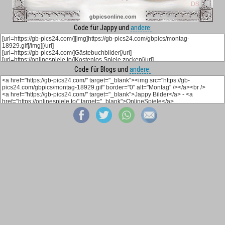
Code für Jappy und
andere:
Code für Blogs und
andere: