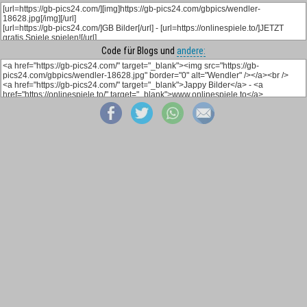
Code für Blogs und
andere: