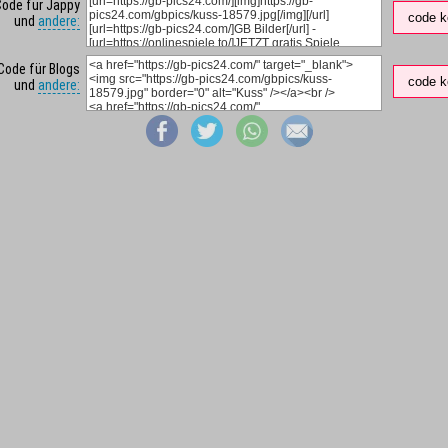
Code für Jappy
code k
und
andere:
Code für Blogs
code k
und
andere: