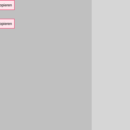
opieren
opieren