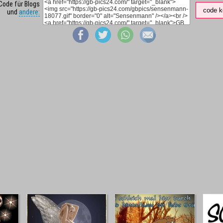
Code für Blogs
code k
und
andere: