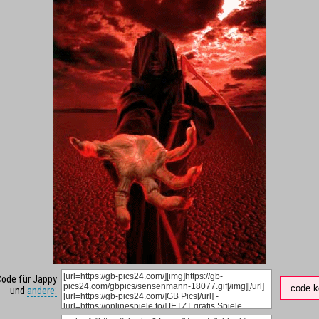
Code für Jappy
code k
und
andere: