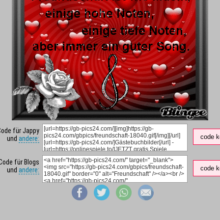
Code für Jappy
code k
und
andere:
Code für Blogs
code k
und
andere: