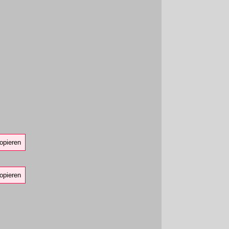
opieren
opieren