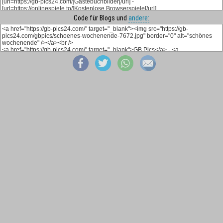
Code für Blogs und
andere: