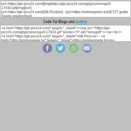
Code für Blogs und
andere: