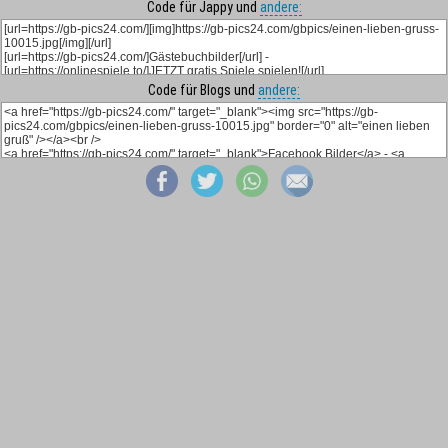
Code für Jappy und
andere:
Code für Blogs und
andere: