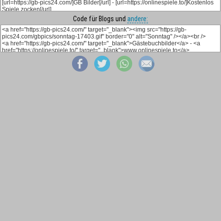
Code für Blogs und
andere: