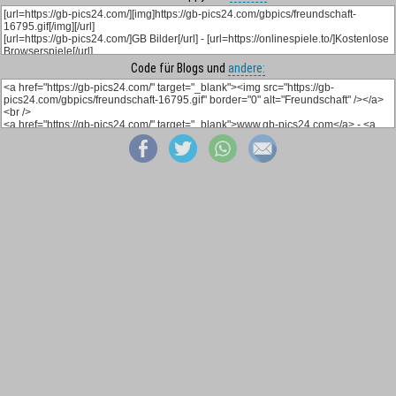
Code für Blogs und
andere: