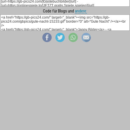
Code für Blogs und
andere: