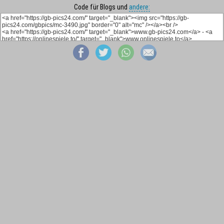
Code für Blogs und
andere: