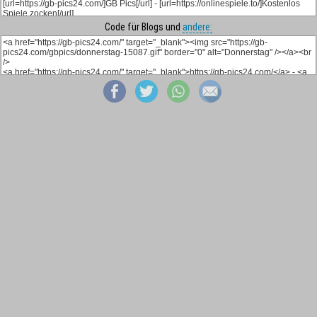
Code für Blogs und
andere: